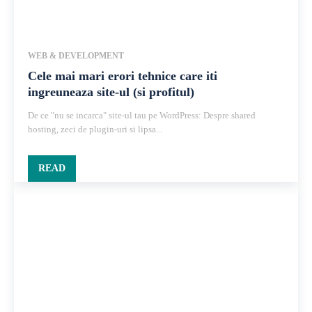
WEB & DEVELOPMENT
Cele mai mari erori tehnice care iti
ingreuneaza site-ul (si profitul)
De ce "nu se incarca" site-ul tau pe WordPress: Despre shared
hosting, zeci de plugin-uri si lipsa...
READ