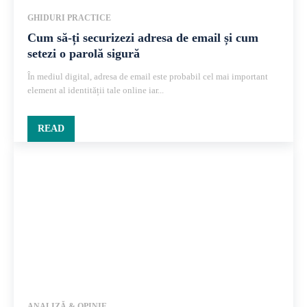
GHIDURI PRACTICE
Cum să-ți securizezi adresa de email și cum
setezi o parolă sigură
În mediul digital, adresa de email este probabil cel mai important
element al identității tale online iar...
READ
ANALIZĂ & OPINIE