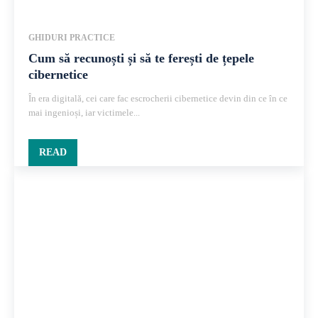
GHIDURI PRACTICE
Cum să recunoști și să te ferești de țepele
cibernetice
În era digitală, cei care fac escrocherii cibernetice devin din ce în ce
mai ingenioși, iar victimele...
READ