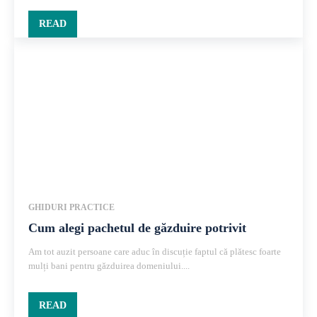
READ
GHIDURI PRACTICE
Cum alegi pachetul de găzduire potrivit
Am tot auzit persoane care aduc în discuție faptul că plătesc foarte
mulți bani pentru găzduirea domeniului....
READ