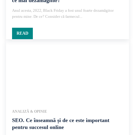
ce mai dezamăgitor?
Anul acesta, 2022, Black Friday a fost unul foarte dezamăgitor
pentru mine. De ce? Consider că farmecul...
READ
ANALIZĂ & OPINIE
SEO. Ce înseamnă și de ce este important
pentru succesul online